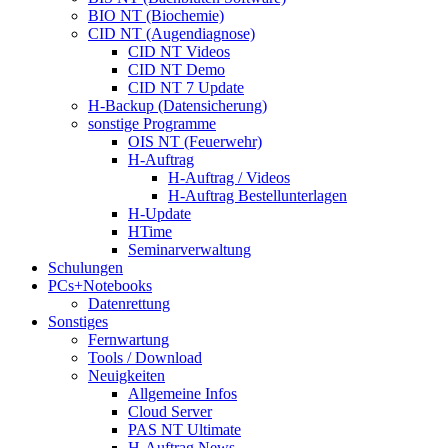
BIO NT (Biochemie)
CID NT (Augendiagnose)
CID NT Videos
CID NT Demo
CID NT 7 Update
H-Backup (Datensicherung)
sonstige Programme
OIS NT (Feuerwehr)
H-Auftrag
H-Auftrag / Videos
H-Auftrag Bestellunterlagen
H-Update
HTime
Seminarverwaltung
Schulungen
PCs+Notebooks
Datenrettung
Sonstiges
Fernwartung
Tools / Download
Neuigkeiten
Allgemeine Infos
Cloud Server
PAS NT Ultimate
H-Auftrag News