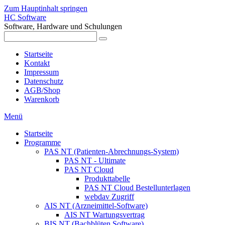
Zum Hauptinhalt springen
HC Software
Software, Hardware und Schulungen
Startseite
Kontakt
Impressum
Datenschutz
AGB/Shop
Warenkorb
Menü
Startseite
Programme
PAS NT (Patienten-Abrechnungs-System)
PAS NT - Ultimate
PAS NT Cloud
Produkttabelle
PAS NT Cloud Bestellunterlagen
webdav Zugriff
AIS NT (Arzneimittel-Software)
AIS NT Wartungsvertrag
BIS NT (Bachblüten Software)