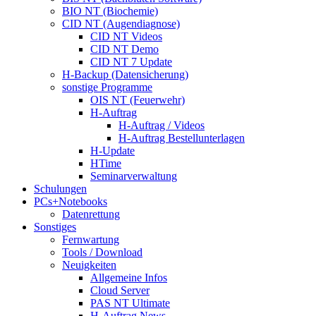
BIO NT (Biochemie)
CID NT (Augendiagnose)
CID NT Videos
CID NT Demo
CID NT 7 Update
H-Backup (Datensicherung)
sonstige Programme
OIS NT (Feuerwehr)
H-Auftrag
H-Auftrag / Videos
H-Auftrag Bestellunterlagen
H-Update
HTime
Seminarverwaltung
Schulungen
PCs+Notebooks
Datenrettung
Sonstiges
Fernwartung
Tools / Download
Neuigkeiten
Allgemeine Infos
Cloud Server
PAS NT Ultimate
H-Auftrag News